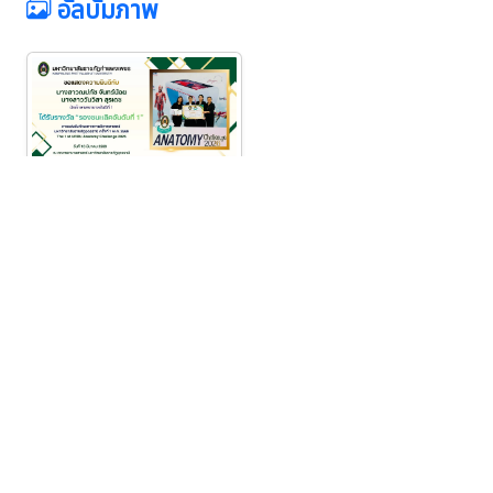
อัลบั้มภาพ
ข่าวที่เกี่ยวข้อง
นักศึกษามหาวิทยาลัยราชภัฏ
กำแพงเพชร คว้ารางวัลยอดเยี่ยม
อันดับ๑ ระดับอุดมศึกษา/ปวส. ใน
การประกวดเยาวชนต้นแบบด้าน
รางวัลและผลงาน
3 ส.ค. 2026
25
มารยาทไทย และมารยาทในสังคม
ประจำปีพุทธศักราช ๒๕๖๙ ระดับเขต
๒