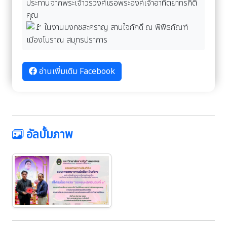
ประทานจากพระเจ้าวรวงศ์เธอพระองค์เจ้าอาทิตยาทรกิติ
คุณ
ในงานบงกชสะคราญ สานใจภักดิ์ ณ พิพิธภัณฑ์
เมืองโบราณ สมุทรปราการ
อ่านเพิ่มเติม Facebook
อัลบั้มภาพ