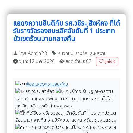
แสดงความยินดีกับ รศ.วชิระ สิงห์คง ที่ได้
รับรางวัลรองชนะเลิศอันดับที่ 1 ประเภท
บัวเขตร้อนบานกลางคืน
โดย: AdminPR
หมวดหมู่: รางวัลและผลงาน
วันที่: 12 มี.ค. 2026
ยอดเข้าชม: 87
ถูกใจ
0
#ขอแสดงความยินดีกับ
รศ.วชิระ สิงห์คง
ศูนย์การเรียนรู้เกษตรตาม
หลักเศรษฐกิจพอเพียง คณะวิทยาศาสตร์และเทคโนโลยี
มหาวิทยาลัยราชภัฏกำแพงเพชร
ที่ได้รับรางวัลรองชนะเลิศอันดับที่ 1 ประเภทบัวเขต
ร้อนบานกลางคืน โดยมีลักษณะดอกด่างซ้อนชมพูบนชมพู
จากการประกวดบัวชิงแชมป์ประเทศไทย ถ้วยรางวัล