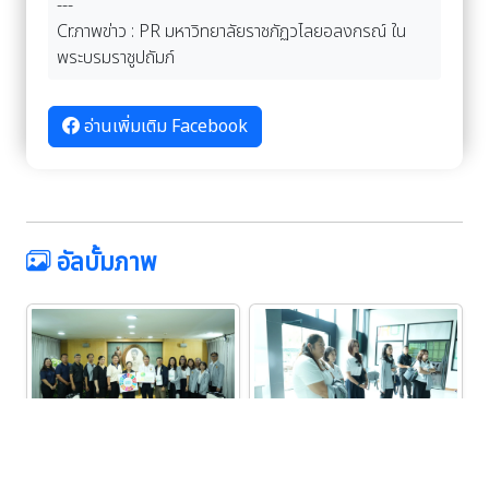
---
Cr.ภาพข่าว : PR มหาวิทยาลัยราชภัฏวไลยอลงกรณ์ ใน
พระบรมราชูปถัมภ์
อ่านเพิ่มเติม Facebook
อัลบั้มภาพ