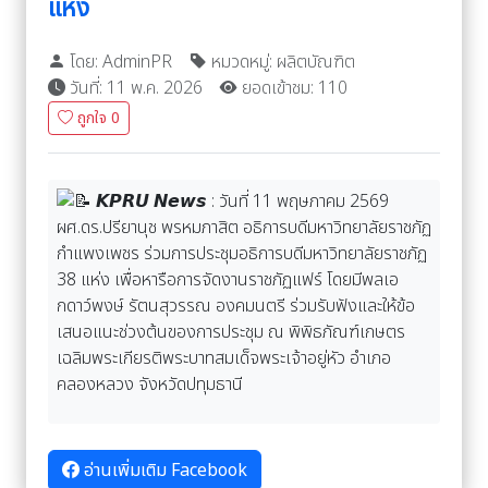
แห่ง
โดย: AdminPR
หมวดหมู่: ผลิตบัณฑิต
วันที่: 11 พ.ค. 2026
ยอดเข้าชม: 110
ถูกใจ
0
𝙆𝙋𝙍𝙐 𝙉𝙚𝙬𝙨 : วันที่ 11 พฤษภาคม 2569
ผศ.ดร.ปรียานุช พรหมภาสิต อธิการบดีมหาวิทยาลัยราชภัฏ
กำแพงเพชร ร่วมการประชุมอธิการบดีมหาวิทยาลัยราชภัฏ
38 แห่ง เพื่อหารือการจัดงานราชภัฏแฟร์ โดยมีพลเอ
กดาว์พงษ์ รัตนสุวรรณ องคมนตรี ร่วมรับฟังและให้ข้อ
เสนอแนะช่วงต้นของการประชุม ณ พิพิธภัณฑ์เกษตร
เฉลิมพระเกียรติพระบาทสมเด็จพระเจ้าอยู่หัว อำเภอ
คลองหลวง จังหวัดปทุมธานี
อ่านเพิ่มเติม Facebook