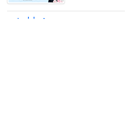
ข่าวที่เกี่ยวข้อง
นักศึกษามหาวิทยาลัยราชภัฏ
กำแพงเพชร คว้ารางวัลยอดเยี่ยม
อันดับ๑ ระดับอุดมศึกษา/ปวส. ใน
การประกวดเยาวชนต้นแบบด้าน
รางวัลและผลงาน
3 ส.ค. 2026
45
มารยาทไทย และมารยาทในสังคม
ประจำปีพุทธศักราช ๒๕๖๙ ระดับเขต
๒
ผู้ช่วยศาสตราจารย์ ดร.ณัฐธิกานต์
ปิ่นจุไร รับมอบโล่รางวัลเชิดชูเกียรติ
ผู้มีผลงานดีเด่นทางวัฒนธรรม
"รางวัลเพชรพระนคร" ประจำปี
รางวัลและผลงาน
24 ก.ค. 2026
35
๒๕๖๙ ระดับเหรียญเงิน