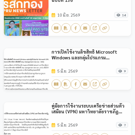
ฉบับที่ 136
10 มิ.ย. 2569
14
การเปิดใช้งานลิขสิทธิ์ Microsoft
Windows และกลุ่มโปรแกรม
Microsoft Office อย่างถูกต้องตาม
กฎหมายด้วยระบบบริหารจัดการ
5 มิ.ย. 2569
9
ลิขสิทธิ์ (Key Management Service -
KMS)
คู่มือการใช้งานระบบเครือข่ายส่วนตัว
เสมือน (VPN) มหาวิทยาลัยราชภัฏ
กำแพงเพชร
5 มิ.ย. 2569
7