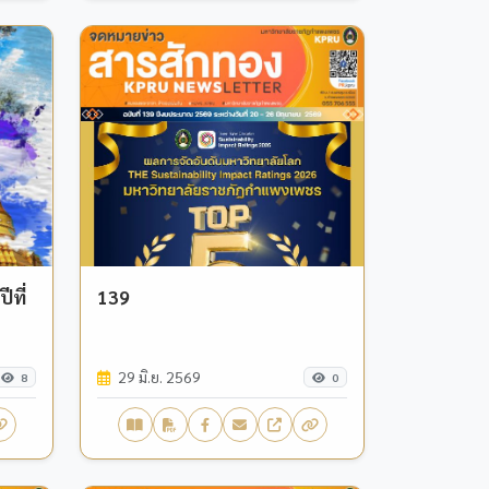
ที่
139
29 มิ.ย. 2569
8
0