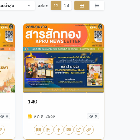
แสดง:
12
24
140
9 ก.ค. 2569
0
5