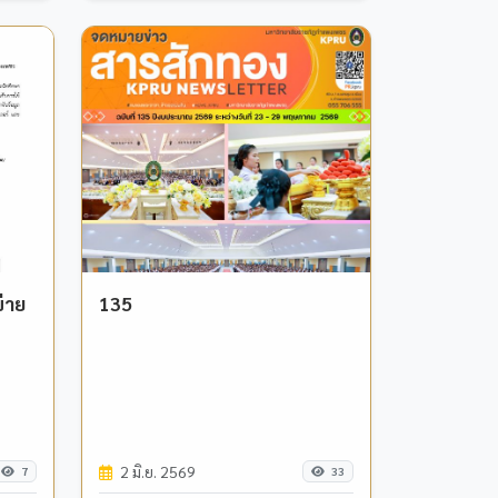
่าย
135
2 มิ.ย. 2569
7
33