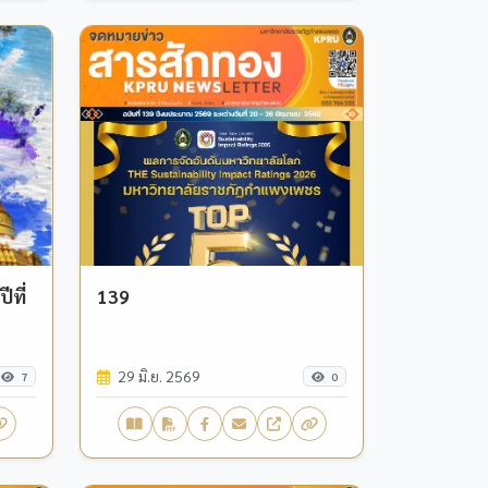
ที่
139
29 มิ.ย. 2569
7
0