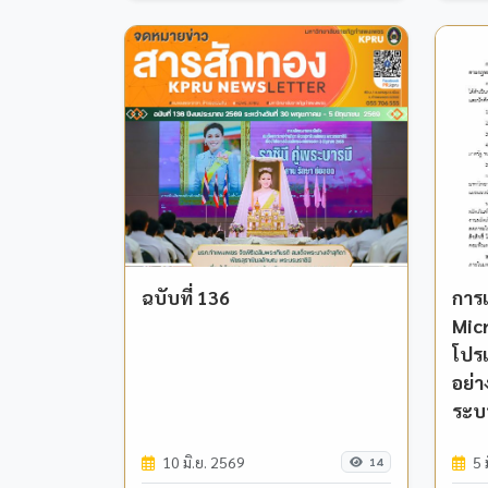
ฉบับที่ 136
การเ
Mic
โปร
อย่
ระบบ
(Ke
10 มิ.ย. 2569
5 
KMS
14