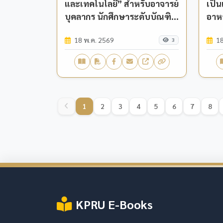
และเทคโนโลยี” สำหรับอาจารย์
เป็น
บุคลากร นักศึกษาระดับบัณฑิต
อาห
ศึกษา และนักวิจัย มหาวิทยาลัย
มหา
18 พ.ค. 2569
18
ราชภัฏกำแพงเพชร
กำแ
3
1
2
3
4
5
6
7
8
KPRU E-Books