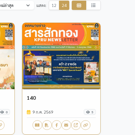
แสดง:
12
24
140
9 ก.ค. 2569
0
5