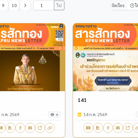
9
10
ไป
จัดเรียง:
141
 ก.ค. 2569
14 ก.ค. 2569
6