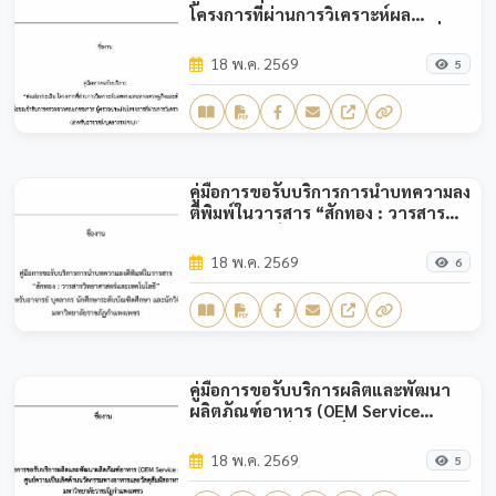
โครงการที่ผ่านการวิเคราะห์ผล
ตอบแทนทางเศรษฐกิจและสังคม เพื่อ
ขอเข้ารับการตรวจจากคณะกรรมการ
18 พ.ค. 2569
5
ผู้ตรวจประเมินโครงการที่ผ่านการ
วิเคราะห์ (SROI) (สำหรับอาจารย์/
บุคลากร KPRU)”
คู่มือการขอรับบริการการนำบทความลง
ตีพิมพ์ในวารสาร “สักทอง : วารสาร
วิทยาศาสตร์และเทคโนโลยี” สำหรับ
อาจารย์ บุคลากร นักศึกษาระดับ
18 พ.ค. 2569
6
บัณฑิตศึกษา และนักวิจัย มหาวิทยาลัย
ราชภัฏกำแพงเพชร
คู่มือการขอรับบริการผลิตและพัฒนา
ผลิตภัณฑ์อาหาร (OEM Service
Manual) ศูนย์ความเป็นเลิศด้าน
นวัตกรรมทางอาหารและวัสดุสัมผัส
18 พ.ค. 2569
5
อาหาร มหาวิทยาลัยราชภัฏ
กำแพงเพชร