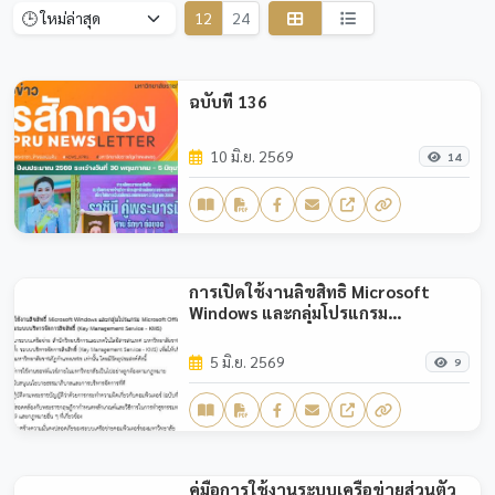
12
24
ฉบับที่ 136
10 มิ.ย. 2569
14
การเปิดใช้งานลิขสิทธิ์ Microsoft
Windows และกลุ่มโปรแกรม
Microsoft Office อย่างถูกต้องตาม
กฎหมายด้วยระบบบริหารจัดการ
5 มิ.ย. 2569
9
ลิขสิทธิ์ (Key Management Service -
KMS)
คู่มือการใช้งานระบบเครือข่ายส่วนตัว