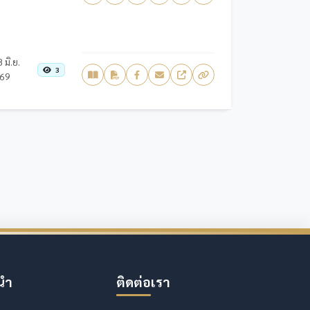
 มิ.ย.
3
69
นำ
ติดต่อเรา