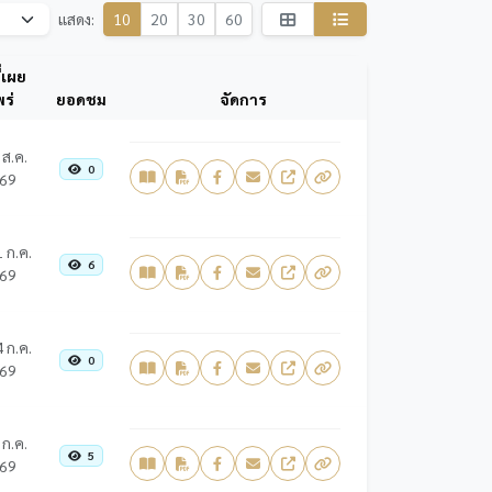
แสดง:
10
20
30
60
ี่เผย
ร่
ยอดชม
จัดการ
 ส.ค.
0
69
 ก.ค.
6
69
 ก.ค.
0
69
 ก.ค.
5
69