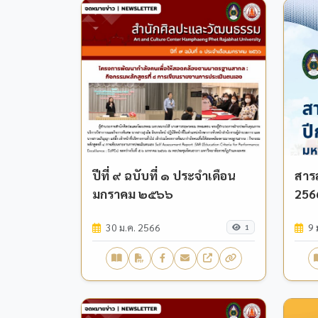
ปีที่ ๙ ฉบับที่ ๑ ประจำเดือน
สาร
มกราคม ๒๕๖๖
256
30 ม.ค. 2566
9 
1