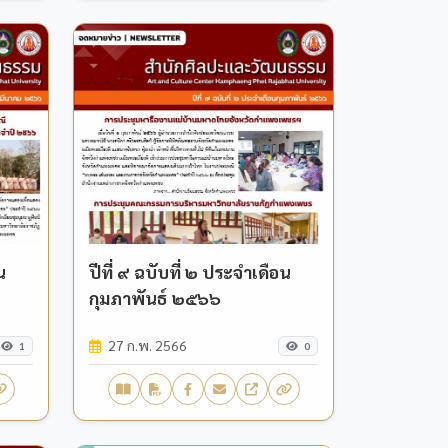
น
ปีที่ ๙ ฉบับที่ ๒ ประจำเดือน
กุมภาพันธ์ ๒๕๖๖
27 ก.พ. 2566
1
0