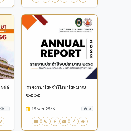
 2566
รายงานประจำปีงบประมาณ
๒๕๖๕
15 พ.ค. 2566
0
0