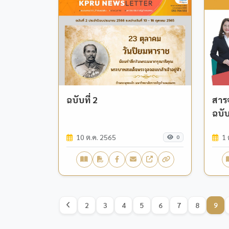
ฉบับที่ 2
สาร
ฉบับ
10 ต.ค. 2565
1 
0
2
3
4
5
6
7
8
9