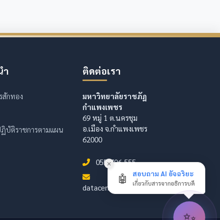
นำ
ติดต่อเรา
รสักทอง
มหาวิทยาลัยราชภัฏ
กำแพงเพชร
69 หมู่ 1 ต.นครชุม
อ.เมือง จ.กำแพงเพชร
ฏิบัติราชการตามแผน
62000
055-706-555
✕
สอบถาม AI อัจฉริยะ
🤖
เกี่ยวกับสารจากอธิการบดี
datacenter@kpru.ac.th
✨