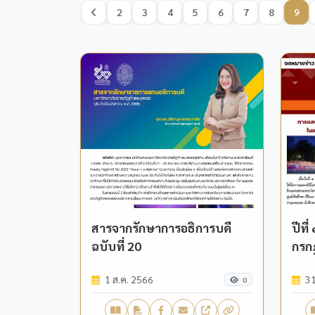
2
3
4
5
6
7
8
9
สารจากรักษาการอธิการบดี
ปีที
ฉบับที่ 20
กรก
1 ส.ค. 2566
31
0