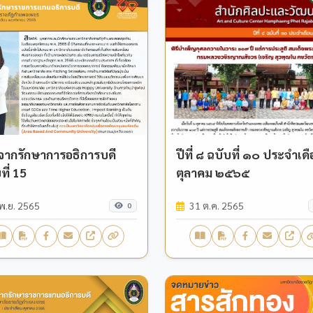
จากรักษาการอธิการบดี
ปีที่ ๘ ฉบับที่ ๑๐ ประจำเด
ที่ 15
ตุลาคม ๒๕๖๕
พ.ย. 2565
31 ต.ค. 2565
0