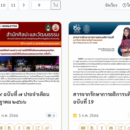
10
11
ไป
จัดเรียง:
่ ๙ ฉบับที่ ๗ ประจำเดือน
สารจากรักษาการอธิการบด
ฎาคม ๒๕๖๖
ฉบับที่ 19
 ก.ค. 2566
1 ก.ค. 2566
0