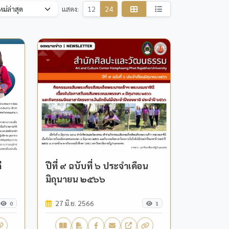
แสดง:
12
24
ี
ปีที่ ๙ ฉบับที่ ๖ ประจำเดือน
มิถุนายน ๒๕๖๖
27 มิ.ย. 2566
0
1