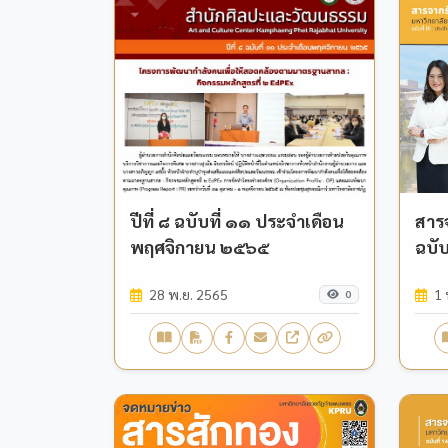
ปีที่ ๘ ฉบับที่ ๑๑ ประจำเดือน
สาร
พฤศจิกายน ๒๕๖๕
ฉบับ
28 พ.ย. 2565
1 
0