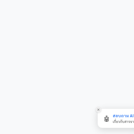
✕
สอบถาม AI 
🤖
เกี่ยวกับสารจ