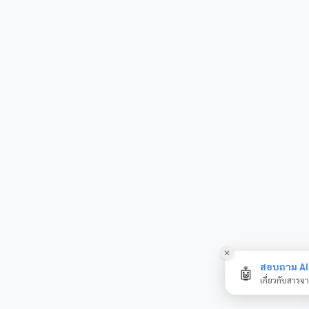
✕
สอบถาม AI 
🤖
เกี่ยวกับสารจ