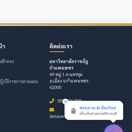
นำ
ติดต่อเรา
รสักทอง
มหาวิทยาลัยราชภัฏ
กำแพงเพชร
69 หมู่ 1 ต.นครชุม
อ.เมือง จ.กำแพงเพชร
ฏิบัติราชการตามแผน
62000
055-706-555
✕
สอบถาม AI อัจฉริยะ
🤖
เกี่ยวกับสารจากอธิการบดี
datacenter@kpru.ac.th