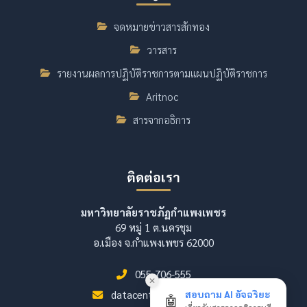
จดหมายข่าวสารสักทอง
วารสาร
รายงานผลการปฏิบัติราชการตามแผนปฏิบัติราชการ
Aritnoc
สารจากอธิการ
ติดต่อเรา
มหาวิทยาลัยราชภัฏกำแพงเพชร
69 หมู่ 1 ต.นครชุม
อ.เมือง จ.กำแพงเพชร 62000
055-706-555
✕
datacenter@kpru.ac.th
สอบถาม AI อัจฉริยะ
🤖