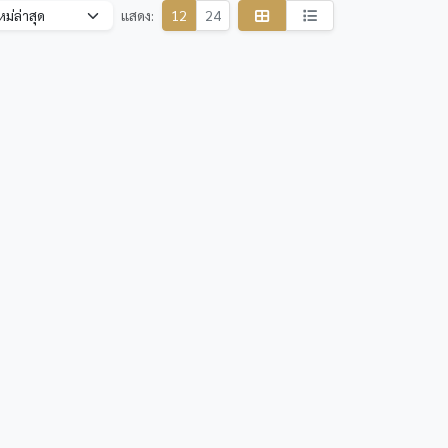
แสดง:
12
24