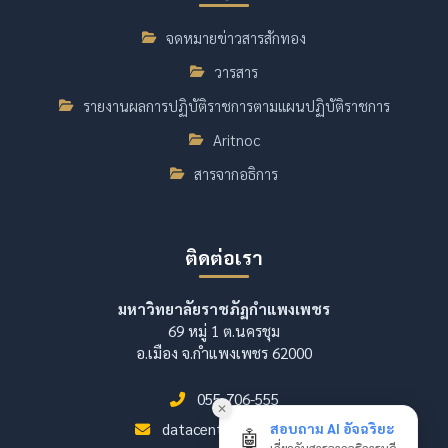
จดหมายข่าวสารสักทอง
วารสาร
รายงานผลการปฏิบัติราชการตามแผนปฏิบัติราชการ
Aritnoc
สารจากอธิการ
ติดต่อเรา
มหาวิทยาลัยราชภัฏกำแพงเพชร
69 หมู่ 1 ต.นครชุม
อ.เมือง จ.กำแพงเพชร 62000
055-706-555
✕
datacenter@kpru.ac.th
สอบถาม AI อัจฉริยะ
🤖