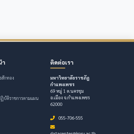
นำ
ติดต่อเรา
รสักทอง
มหาวิทยาลัยราชภัฏ
กำแพงเพชร
69 หมู่ 1 ต.นครชุม
อ.เมือง จ.กำแพงเพชร
ฏิบัติราชการตามแผน
62000
055-706-555
datacenter@kpru.ac.th