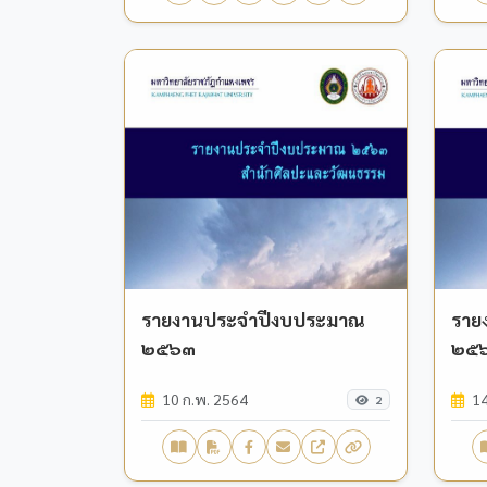
รายงานประจำปีงบประมาณ
ราย
๒๕๖๓
๒๕
10 ก.พ. 2564
14
2