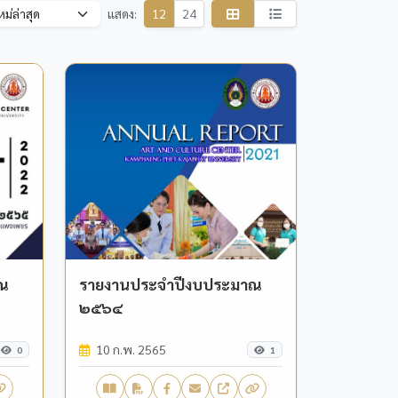
แสดง:
12
24
าณ
รายงานประจำปีงบประมาณ
๒๕๖๔
10 ก.พ. 2565
0
1