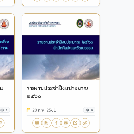
าณ
รายงานประจำปีงบประมาณ
๒๕๖๐
20 ก.พ. 2561
1
0