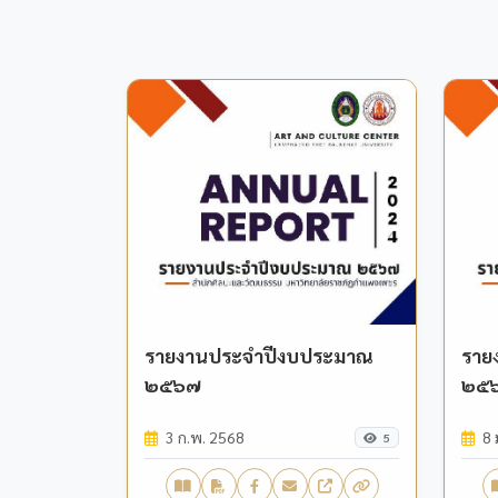
รายงานประจำปีงบประมาณ
ราย
๒๕๖๗
๒๕
3 ก.พ. 2568
8 
5