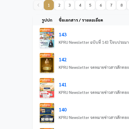
1
2
3
4
5
6
7
8
รูปปก
ชื่อเอกสาร / รายละเอียด
143
142
141
140