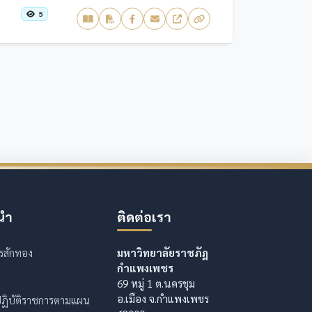
5
นำ
ติดต่อเรา
รสักทอง
มหาวิทยาลัยราชภัฏ
กำแพงเพชร
69 หมู่ 1 ต.นครชุม
อ.เมือง จ.กำแพงเพชร
ฏิบัติราชการตามแผน