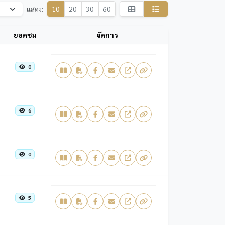
แสดง:
10
20
30
60
ยอดชม
จัดการ
0
6
0
5