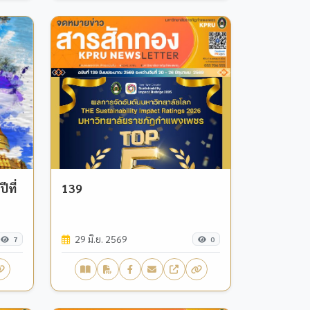
ที่
139
29 มิ.ย. 2569
7
0