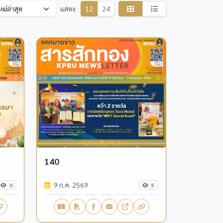
แสดง:
12
24
140
9 ก.ค. 2569
0
5