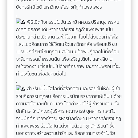
ปังกรรัศมีโชติ มหาวิทยาลัยราชภัฏกำแพงเพชร
.
พิธีเปิดกิจกรรมในวันแรกมี ผศ.ดร.ปรียานุช พรหม
ภาสิต อธิการบดีมหาวิทยาลัยราชภัฏกำแพงเพชร เป็น
ประธานกล่าวเปิดงานและให้โอวาท โดยได้ส่งมอบกำลังใจ
และแนวคิดในการใช้ชีวิตในรั้วมหาวิทยาลัย พร้อมเปรียบ
เปรยนักศึกษาใหม่ทุกคนเสมือนเมล็ดพันธุ์ดอกไม้ที่พร้อม
จะรับการรดน้ำพรวนดิน เพื่อเจริญเติบโตและผลิบาน
อย่างงดงาม ซึ่งเปี่ยมไปด้วยศักยภาพและความพร้อมที่จะ
ทำประโยชน์เพื่อสังคมต่อไป
.
สำหรับปีนี้มีไฮไลต์ที่สร้างสีสันและรอยยิ้มให้กับผู้เข้า
ร่วมกิจกรรมทุกคน คือการเนรมิตบรรยากาศให้เต็มไปด้วย
ความสดใสและเป็นกันเอง โดยกำหนดให้ผู้เข้าร่วมงาน ทั้ง
นักศึกษาใหม่ คณะผู้บริหาร คณาจารย์ บุคลากร และทีม
งานนักศึกษาองค์การบริหารนักศึกษา มหาวิทยาลัยราชภัฏ
กำแพงเพชร ร่วมใจกันแต่งกายด้วย "ชุดนักเรียน" ซึ่ง
นอกจากจะสร้างความน่ารักและเรียกความทรงจำในวัย