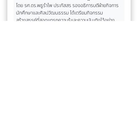
โดย รศ.ดร.พธูรำไพ ประภัสสร รองอธิการบดีฝ่ายกิจการ
นักศึกษาและศิลปวัฒนธรรม ได้เตรียมกิจกรรม
สร้างสรรค์ที่สอดแทรกความรู้และความบันเทิงไว้อย่าง
ครบครัน เพื่อให้นักศึกษาใหม่ มรภ.กำแพงเพชร ทุกคน ได้
เริ่มต้นชีวิตนักศึกษาด้วยความมั่นใจและมีความสุขในบ้าน
หลังใหม่แห่งนี้อย่างสมบูรณ์แบบ
อ่านเพิ่มเติม Facebook
อัลบั้มภาพ