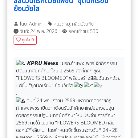
สีสันวันแรกด้วยแฟชั่น "ชุดนักเรียน"
ย้อนวัยใส
โดย: Admin
หมวดหมู่: ผลิตบัณฑิต
วันที่: 24 พ.ค. 2026
ยอดเข้าชม: 530
ถูกใจ
0
𝙆𝙋𝙍𝙐 𝙉𝙚𝙬𝙨 : มรภ.กำแพงเพชร จัดกิจกรรม
ปฐมนิเทศนักศึกษาใหม่ ปี 2569 สุดคึกคัก ชูธีม
"FLOWERS BLOOMED" พร้อมสร้างสีสันวันแรกด้วย
แฟชั่น "ชุดนักเรียน" ย้อนวัยใส
.
วันที่ 24 พฤษภาคม 2569 มหาวิทยาลัยราชภัฏ
กำแพงเพชร เปิดฉากต้อนรับนักศึกษาใหม่อย่างอบอุ่น
ด้วยกิจกรรมปฐมนิเทศนักศึกษาใหม่ ประจำปีการศึกษา
2569 ภายใต้แนวคิด "FLOWERS BLOOMED คลื่น
ดอกไม้ที่ผลิบาน" โดยกำหนดจัดขึ้นระหว่างวันที่ 24 - 28
พฤษภาคม 2569 ณ ห้องประชุมราชพฤกษ์ ชั้น 3 อาคารที