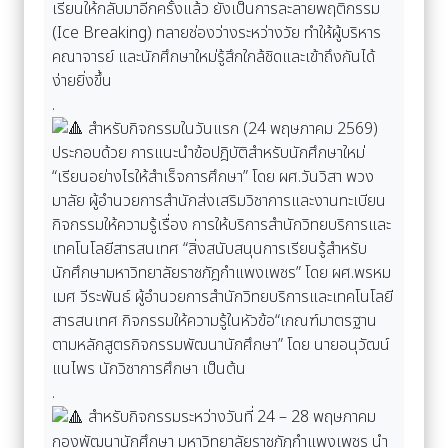
เรียนให้กลับมาอีกครั้งแล้ว ยังเป็นการละลายพฤติกรรม
(Ice Breaking) ทลายช่องว่างระหว่างวัย ทำให้ผู้บริหาร
คณาจารย์ และนักศึกษาใหม่รู้สึกใกล้ชิดและเข้าถึงกันได้
ง่ายยิ่งขึ้น
.
สำหรับกิจกรรมในวันแรก (24 พฤษภาคม 2569)
ประกอบด้วย การแนะนำข้อปฎิบัติสำหรับนักศึกษาใหม่
“เรียนอย่างไรให้สำเร็จการศึกษา” โดย ผศ.วันวิสา พวง
มาลัย ผู้อำนวยการสำนักส่งเสริมวิชาการและงานทะเบียน
กิจกรรมให้ความรู้เรื่อง การให้บริการสำนักวิทยบริการและ
เทคโนโลยีสารสนเทศ “สิ่งสนับสนุนการเรียนรู้สำหรับ
นักศึกษามหาวิทยาลัยราชภัฎกำแพงเพชร” โดย ผศ.พรหม
เมศ วีระพันธ์ ผู้อำนวยการสำนักวิทยบริการและเทคโนโลยี
สารสนเทศ กิจกรรมให้ความรู้ในหัวข้อ“เกณฑ์มาตรฐาน
ตามหลักสูตรกิจกรรมพัฒนานักศึกษา” โดย นายอนุวัฒน์
แนไพร นักวิชาการศึกษา เป็นต้น
.
สำหรับกิจกรรมระหว่างวันที่ 24 – 28 พฤษภาคม
กองพัฒนานักศึกษา มหาวิทยาลัยราชภัฏกำแพงเพชร นำ