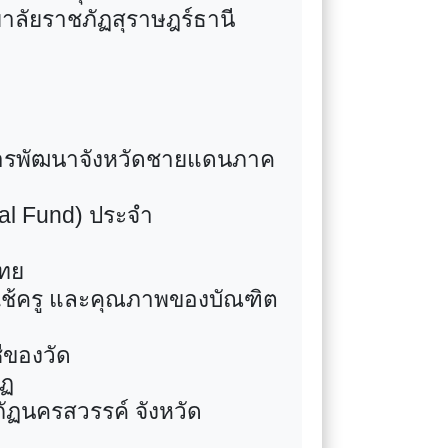
ยาลัยราชภัฏสุราษฎร์ธานี
การพัฒนาจังหวัดชายแดนภาค
al Fund)
ประจำ
ไทย
ใช้ครู และคุณภาพของบัณฑิต
ีของวัด
ัฏ
ภัฏนครสวรรค์ จังหวัด