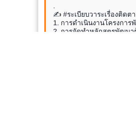
.
✍️
#
ระเบียบวาระเรื่องติด
1. การดำเนินงานโครงการพั
2. การจัดทำหลักสูตรพัฒนาผู
.
✍️
#
ระเบียบวาระเรื่องเพื่อ
1. พิจารณาร่างกรอบดัชนีชี
2. พิจารณาการพัฒนาหลัก
มาตรฐานคุรุสภาและการพั
.
#KPRU #
มหาวิทยาลัยราช
www.kpru.ac.th
055 706 555