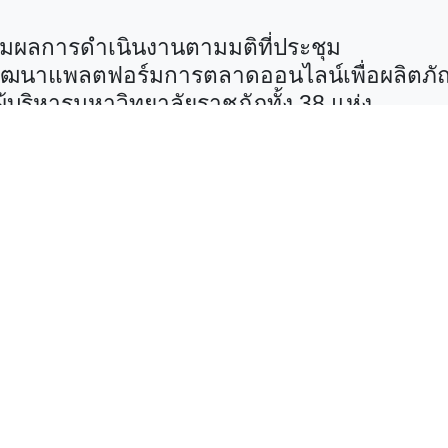
ตามผลการดำเนินงานตามมติที่ประชุม
ฒนาแพลตฟอร์มการตลาดออนไลน์เพื่อผลิตภัณฑ์
้บริหารมหาวิทยาลัยราชภัฏทั้ง 38 แห่ง
พิจารณา
้วัดนวัตกรรมสังคมที่เหมาะสมสำหรับสถาบันอุ
สูตรครุศาสตรบัณฑิตตามมาตรฐานคุรุสภา แ
ฒนาคณาจารย์ (สสวท.)
ภัฏกำแพงเพชร