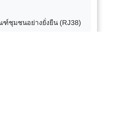
ชุมชนอย่างยั่งยืน (
RJ
38)
ดมศึกษาไทย (สอวช.)
ละการพัฒนาคณาจารย์ตาม