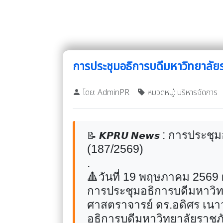
การประชุมอธิการบดีมหาวิทยาลัยร
โดย: AdminPR
หมวดหมู่: บริหารจัดการ
:
การประชุมอ
📝
𝙆𝙋𝙍𝙐
𝙉𝙚𝙬𝙨
(187/2569)
.
🔺
วันที่ 19 พฤษภาคม 2569
การประชุมอธิการบดีมหาวิทย
ศาสตราจารย์ ดร.อดิศร เนา
อธิการบดีมหาวิทยาลัยราชภ