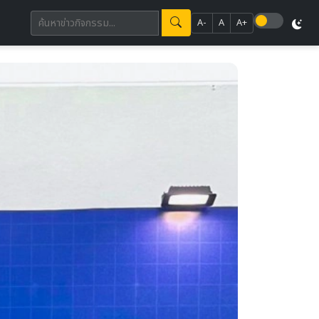
A-
A
A+