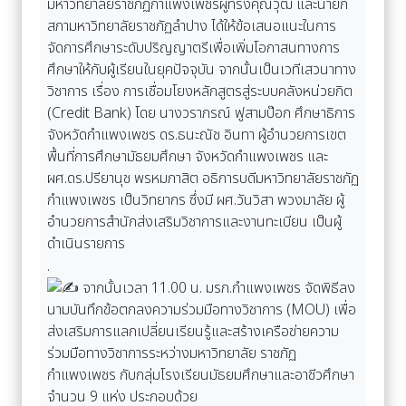
มหาวิทยาลัยราชภัฏกำแพงเพชรผู้ทรงคุณวุฒิ และนายก
สภามหาวิทยาลัยราชภัฏลำปาง ได้ให้ข้อเสนอแนะในการ
จัดการศึกษาระดับปริญญาตรีเพื่อเพิ่มโอกาสนทางการ
ศึกษาให้กับผู้เรียนในยุคปัจจุบัน จากนั้นเป็นเวทีเสวนาทาง
วิชาการ เรื่อง การเชื่อมโยงหลักสูตรสู่ระบบคลังหน่วยกิต
(Credit Bank) โดย นางวราภรณ์ ฟูสามป๊อก ศึกษาธิการ
จังหวัดกำแพงเพชร ดร.ธนะณัช อินทา ผู้อำนวยการเขต
พื้นที่การศึกษามัธยมศึกษา จังหวัดกำแพงเพชร และ
ผศ.ดร.ปรียานุช พรหมภาสิต อธิการบดีมหาวิทยาลัยราชภัฏ
กำแพงเพชร เป็นวิทยากร ซึ่งมี ผศ.วันวิสา พวงมาลัย ผู้
อำนวยการสำนักส่งเสริมวิชาการและงานทะเบียน เป็นผู้
ดำเนินรายการ
.
จากนั้นเวลา 11.00 น. มรภ.กำแพงเพชร จัดพิธีลง
นามบันทึกข้อตกลงความร่วมมือทางวิชาการ (MOU) เพื่อ
ส่งเสริมการแลกเปลี่ยนเรียนรู้และสร้างเครือข่ายความ
ร่วมมือทางวิชาการระหว่างมหาวิทยาลัย ราชภัฏ
กำแพงเพชร กับกลุ่มโรงเรียนมัธยมศึกษาและอาชีวศึกษา
จำนวน 9 แห่ง ประกอบด้วย