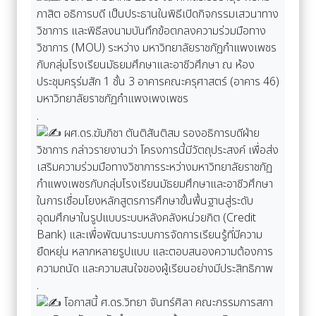
ภาสิต อธิการบดี เป็นประธานในพิธีเปิดกิจกรรมเสวนาทาง
วิชาการ และพิธีลงนามบันทึกข้อตกลงความร่วมมือทาง
วิชาการ (MOU) ระหว่าง มหาวิทยาลัยราชภัฏกำแพงเพชร
กับกลุ่มโรงเรียนมัธยมศึกษาและอาชีวศึกษา ณ ห้อง
ประชุมครุร่มสัก 1 ชั้น 3 อาคารคณะครุศาสตร์ (อาคาร 46)
มหาวิทยาลัยราชภัฏกำแพงเพงเพชร
.
ผศ.ดร.ฆัมภิชา ตันติสันติสม รองอธิการบดีฝ่าย
วิชาการ กล่าวรายงานว่า โครงการนี้มีวัตถุประสงค์ เพื่อส่ง
เสริมความร่วมมือทางวิชาการระหว่างมหาวิทยาลัยราชภัฏ
กำแพงเพชรกับกลุ่มโรงเรียนมัธยมศึกษาและอาชีวศึกษา
ในการเชื่อมโยงหลักสูตรการศึกษาขั้นพื้นฐานสู่ระดับ
อุดมศึกษาในรูปแบบระบบหลังคลังหน่วยกิต (Credit
Bank) และเพื่อพัฒนาระบบการจัดการเรียนรู้ที่มีความ
ยืดหยุ่น หลากหลายรูปแบบ และตอบสนองความต้องการ
ความถนัด และความสนใจของผู้เรียนอย่างมีประสิทธิภาพ
.
โอกาสนี้ ศ.ดร.วิทยา จันทร์ศิลา คณะกรรมการสภา