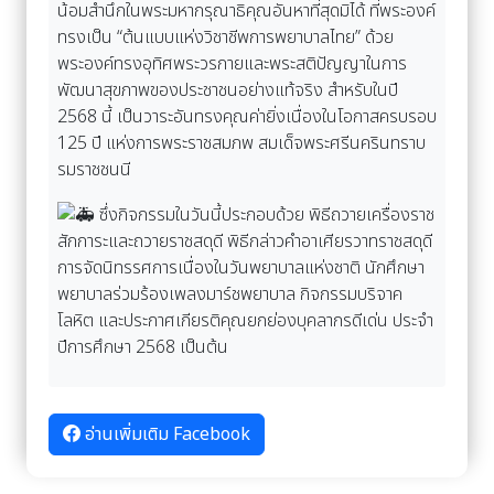
น้อมสํานึกในพระมหากรุณาธิคุณอันหาที่สุดมิได้ ที่พระองค์
ทรงเป็น “ต้นแบบแห่งวิชาชีพการพยาบาลไทย” ด้วย
พระองค์ทรงอุทิศพระวรกายและพระสติปัญญาในการ
พัฒนาสุขภาพของประชาชนอย่างแท้จริง สําหรับในปี
2568 นี้ เป็นวาระอันทรงคุณค่ายิ่งเนื่องในโอกาสครบรอบ
125 ปี แห่งการพระราชสมภพ สมเด็จพระศรีนครินทราบ
รมราชชนนี
ซึ่งกิจกรรมในวันนี้ประกอบด้วย พิธีถวายเครื่องราช
สักการะและถวายราชสดุดี พิธีกล่าวคำอาเศียรวาทราชสดุดี
การจัดนิทรรศการเนื่องในวันพยาบาลแห่งชาติ นักศึกษา
พยาบาลร่วมร้องเพลงมาร์ชพยาบาล กิจกรรมบริจาค
โลหิต และประกาศเกียรติคุณยกย่องบุคลากรดีเด่น ประจำ
ปีการศึกษา 2568 เป็นต้น
อ่านเพิ่มเติม Facebook