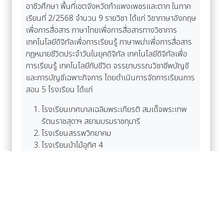
อาชีวศึกษา พื้นที่เขตจังหวัดกำแพงเพชรและตาก ในภาค
เรียนที่ 2/2568 จำนวน 9 รายวิชา ได้แก่ วิชาภาษาอังกฤษ
เพื่อการสื่อสาร ภาษาไทยเพื่อการสื่อสารทางวิชาการ
เทคโนโลยีดิจิทัลเพื่อการเรียนรู้ ภาษาพม่าเพื่อการสื่อสาร
กฎหมายชีวิตประจำวันในยุคดิจิทัล เทคโนโลยีดิจิทัลเพื่อ
การเรียนรู้ เทคโนโลยีกับชีวิต จรรยาบรรณวิชาชีพบัญชี
และการบัญชีเฉพาะกิจการ โดยดำเนินการจัดการเรียนการ
สอน 5 โรงเรียน ได้แก่
โรงเรียนเทศบาลเฉลิมพระเกียรติ สมเด็จพระเทพ
รัตนราชสุดาฯ สยามบรมราชกุมารี
โรงเรียนสรรพวิทยาคม
โรงเรียนป่าไม้อุทิศ 4
โรงเรียนวชิรปราการวิทยาคม และ
โรงเรียนคลองลานวิทยา
นอกจากนี้รวมถึงติดตามความก้าวหน้าผลการเรียน
การสอนรายวิชาศึกษาทั่วไปผ่านแพลตฟอร์ม KPRU
MOOC สำหรับนักศึกษา ภาค กศ.บป. ภาคเรียนที่ 2 ปีการ