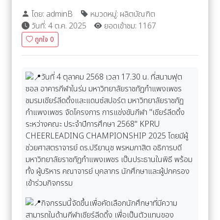
โดย: adminB
หมวดหมู่: ผลิตบัณฑิต
วันที่: 4 ต.ค. 2025
ยอดเข้าชม: 1167
ถูกใจ
0
วันที่ 4 ตุลาคม 2568 เวลา 17.30 น. ที่สนามฟุต
ซอล อาคารกีฬาในร่ม มหาวิทยาลัยราชภัฏกำแพงเพชร
ชมรมเชียร์ลีดดิ้งและแดนซ์สปอร์ต มหาวิทยาลัยราชภัฏ
กำแพงเพชร จัดโครงการ การแข่งขันกีฬา "เชียร์ลีดดิ้ง
ระหว่างคณะ ประจำปีการศึกษา 2568" KPRU
CHEERLEADING CHAMPIONSHIP 2025 โดยมีผู้
ช่วยศาสตราจารย์ ดร.ปรียานุช พรหมภาสิต อธิการบดี
มหาวิทยาลัยราชภัฏกำแพงเพชร เป็นประธานในพิธี พร้อม
ทั้ง ผู้บริหาร คณาจารย์ บุคลากร นักศึกษาและผู้ปกครอง
เข้าร่วมกิจกรรม
กิจกรรมนี้จัดขึ้นเพื่อคัดเลือกนักศึกษาที่มีความ
สามารถในด้านกีฬาเชียร์ลีดดิ้ง เพื่อเป็นตัวแทนของ