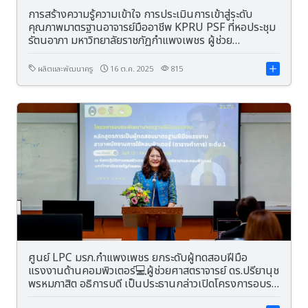
การสร้างความรู้ความเข้าใจ การประเมินการเข้าสู่ระดับ
คุณภาพมาตรฐานอาจารย์มืออาชีพ KPRU PSF ที่หอประชุม
รัตนอาภา มหาวิทยาลัยราชภัฏกำแพงเพชร ผู้ช่วย
ศาสตราจารย์ ดร.ปรียานุช พรหมภาสิต อธิการบดี เป็น
ประธานในพิธีเปิดโครงการ
ผลิตและพัฒนาครู
16 ต.ค. 2025
815
ศูนย์ LPC มรภ.กำแพงเพชร ยกระดับผู้ทดสอบฝีมือ
แรงงานด้านคอมพิวเตอร์💻ผู้ช่วยศาสตราจารย์ ดร.ปรียานุช
พรหมภาสิต อธิการบดี เป็นประธานกล่าวเปิดโครงการอบรม
ผู้ทดสอบมาตรฐานฝีมือแรงงาน