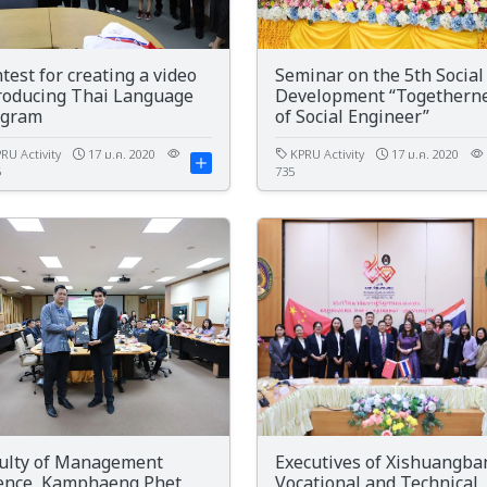
test for creating a video
Seminar on the 5th Social
roducing Thai Language
Development “Togethern
ogram
of Social Engineer”
RU Activity
17 ม.ค. 2020
KPRU Activity
17 ม.ค. 2020
5
735
ulty of Management
Executives of Xishuangb
ence, Kamphaeng Phet
Vocational and Technical