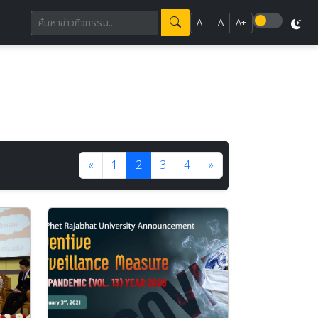
A-
A
A+
«
1
2
3
4
»