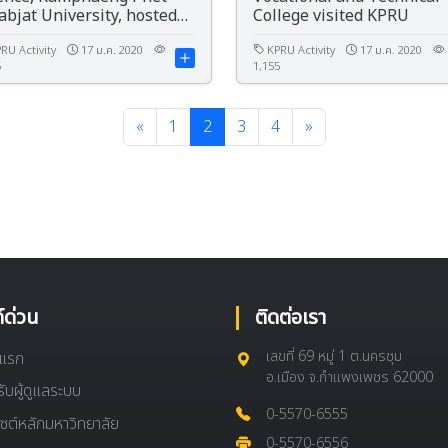
abjat University, hosted
College visited KPRU
 3rd Academic
peration Network
RU Activity
17 ม.ค. 2020
KPRU Activity
17 ม.ค. 2020
5
1,155
ference of Northern
abhat University 2020
«
1
2
3
4
»
ก์ด่วน
ติดต่อเรา
เลขที่ 69 หมู่ 1 ต.นครชุม
าแรก
อ.เมือง จ.กำแพงเพชร 62000
ับผู้ดูแลระบบ
0-5570-6555
ไซต์หลักมหาวิทยาลัย
0-5570-6556