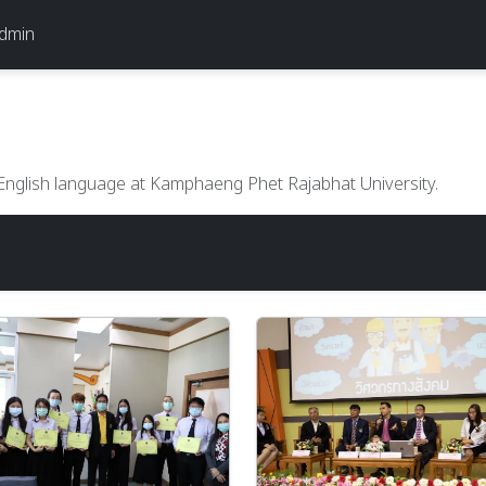
dmin
o English language at Kamphaeng Phet Rajabhat University.