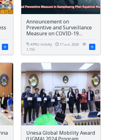
Announcement on
ess
Preventive and Surveillance
Measure on COVID-19
Pandemic (Vol. 13) Year 2020
KPRU Activity
17 ม.ค. 2020
1,155
anna
Unesa Global Mobility Award
(UGMA) 2024 Program,