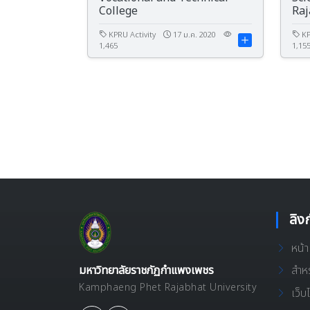
College
Raj
the
KPRU Activity
17 ม.ค. 2020
Coo
KP
1,465
1,15
Con
Raj
ลิง
หน้
มหาวิทยาลัยราชภัฏกำแพงเพชร
สำหร
Kamphaeng Phet Rajabhat University
เว็บ