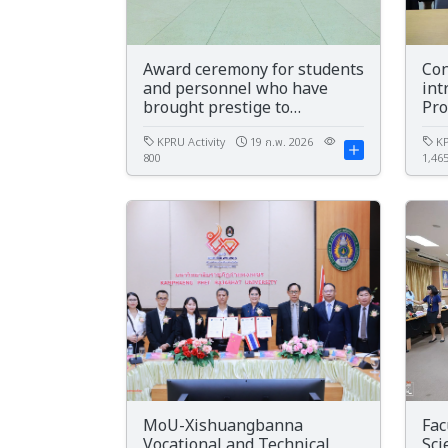
Award ceremony for students
Con
and personnel who have
int
brought prestige to
Pr
Kamphaeng Phet Rajabhat
University, fiscal year 2025.
KPRU Activity
19 ก.พ. 2026
KP
800
1,46
MoU-Xishuangbanna
Fac
Vocational and Technical
Sci