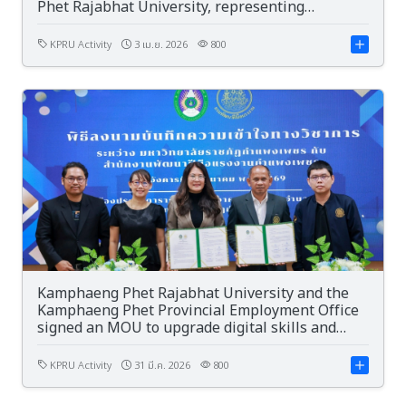
Phet Rajabhat University, representing
Thailand, for winning an award in the Republic
of China-Taiwan.
KPRU Activity
3 เม.ย. 2026
800
Kamphaeng Phet Rajabhat University and the
Kamphaeng Phet Provincial Employment Office
signed an MOU to upgrade digital skills and
labor skill standards, aiming to create a "new
generation of graduates" to meet the demands
KPRU Activity
31 มี.ค. 2026
800
of the digital job market.