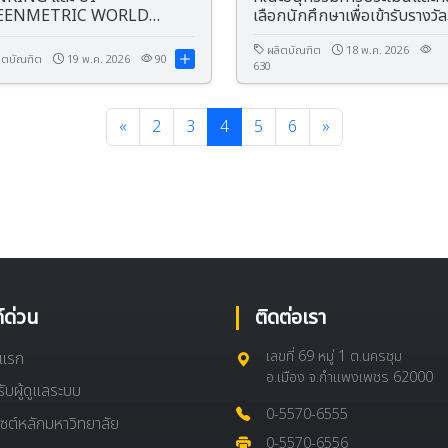
EENMETRIC WORLD
เลือกนักศึกษาเพื่อเข้ารับรางวัล
IVERSITY RANKING ณ มหา
พระราชทาน ระดับอุดมศึกษา ป
ยาลัยราชภัฏวไลยอลงกรณ์ ใน
ปีการศึกษา 2568 เขตภาคเหนื
ผลิตบัณฑิต
18 พ.ค. 2026
ิตบัณฑิต
19 พ.ค. 2026
90
630
บรมราชูปถัมภ์
«
2
3
4
5
6
»
ก์ด่วน
ติดต่อเรา
เลขที่ 69 หมู่ 1 ต.นครชุม
าแรก
อ.เมือง จ.กำแพงเพชร 62000
ับผู้ดูแลระบบ
0-5570-6555
ไซต์หลักมหาวิทยาลัย
0-5570-6556