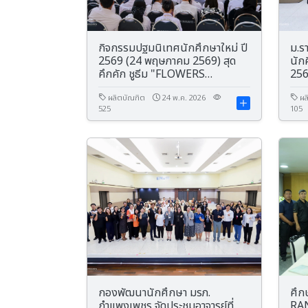
กิจกรรมปฐมนิเทศนักศึกษาใหม่ ปี
ม.ร
2569 (24 พฤษภาคม 2569) สุด
นัก
คึกคัก ชูธีม "FLOWERS
25
BLOOMED" พร้อมสร้างสีสันวัน
แรกด้วยแฟชั่น "ชุดนักเรียน" ย้อน
ผลิตบัณฑิต
24 พ.ค. 2026
ผล
525
105
วัยใส
กองพัฒนานักศึกษา มรภ.
ศึก
กำแพงเพชร จัดประชุมอาจารย์ที่
RA