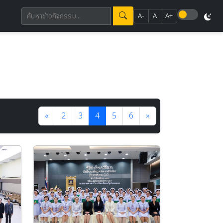
A-
A
A+
«
2
3
4
5
6
»