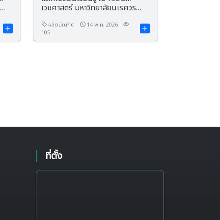
เวชศาสตร์ มหาวิทยาลัยนเรศวร
ระจำ
จังหวัดพิษณุโลก
อ
ผลิตบัณฑิต
14 พ.ค. 2026
105
ที่ตั้ง