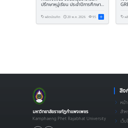
ปรึกษาหมู่เรียน ประจำปีการศึกษา
GR
2569 เพื่อเสริมศักยภาพการดูแล
UN
นักศึกษาอย่างรอบด้าน
วิท
ผลิตบัณฑิต
20 พ.ค. 2026
95
ผล
พระ
ลิง
หน้
มหาวิทยาลัยราชภัฏกำแพงเพชร
สำหร
Kamphaeng Phet Rajabhat University
เว็บ